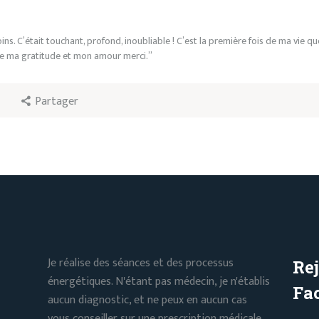
s. C’était touchant, profond, inoubliable ! C’est la première fois de ma vie que
ute ma gratitude et mon amour merci.”
4
Partager
Je réalise des séances et des processus
Re
énergétiques. N'étant pas médecin, je n'établis
Fa
aucun diagnostic, et ne peux en aucun cas
vous conseiller sur une prescription médicale.