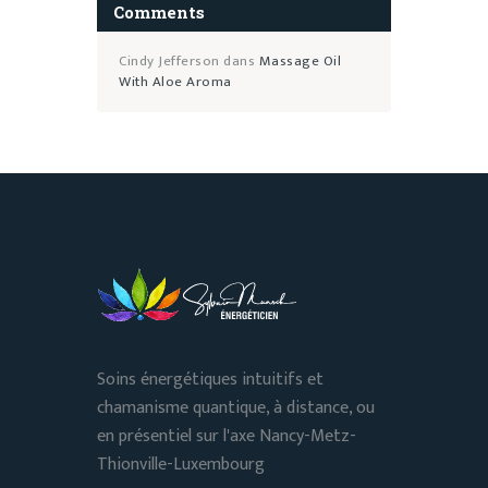
Comments
Cindy Jefferson
dans
Massage Oil
With Aloe Aroma
Soins énergétiques intuitifs et
chamanisme quantique, à distance, ou
en présentiel sur l'axe Nancy-Metz-
Thionville-Luxembourg