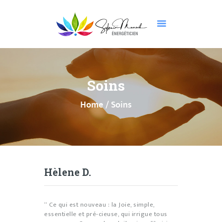
GUÉRISON ET
TRANSFORMATION
Soins
QUI SUIS-JE ?
Home
Soins
ACTIVATION DE
VOS DONS
TÉMOIGNAGES
FAQ
Hèlene D.
CONTACTS
“ Ce qui est nouveau : la Joie, simple,
essentielle et pré-cieuse, qui irrigue tous