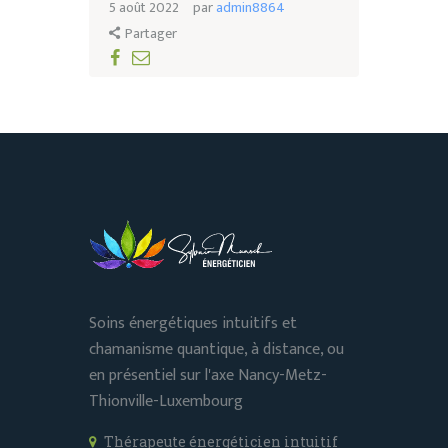
5 août 2022
par
admin8864
Partager
Soins énergétiques intuitifs et
chamanisme quantique, à distance, ou
en présentiel sur l'axe Nancy-Metz-
Thionville-Luxembourg
Thérapeute énergéticien intuitif