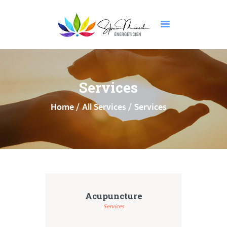
GUÉRISON ET
TRANSFORMATION
Services
QUI SUIS-JE ?
Home
All Services
Services
ACTIVATION DE
VOS DONS
TÉMOIGNAGES
FAQ
CONTACTS
Acupuncture
Services