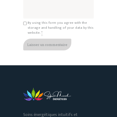
By using this form you agree with the
storage and handling of your data by this
website.
*
Soins énergétiques intuitifs et