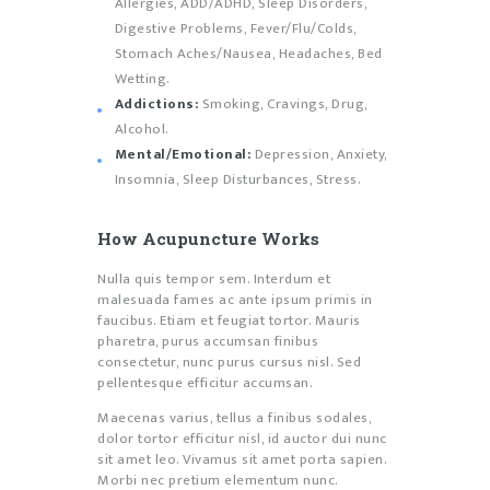
Allergies, ADD/ADHD, Sleep Disorders,
Digestive Problems, Fever/Flu/Colds,
Stomach Aches/Nausea, Headaches, Bed
Wetting.
Addictions:
Smoking, Cravings, Drug,
Alcohol.
Mental/Emotional:
Depression, Anxiety,
Insomnia, Sleep Disturbances, Stress.
How Acupuncture Works
Nulla quis tempor sem. Interdum et
malesuada fames ac ante ipsum primis in
faucibus. Etiam et feugiat tortor. Mauris
pharetra, purus accumsan finibus
consectetur, nunc purus cursus nisl. Sed
pellentesque efficitur accumsan.
Maecenas varius, tellus a finibus sodales,
dolor tortor efficitur nisl, id auctor dui nunc
sit amet leo. Vivamus sit amet porta sapien.
Morbi nec pretium elementum nunc.