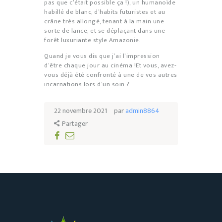
pas que c’était possible ça !), un humanoïde
habillé de blanc, d’habits futuristes et au
crâne très allongé, tenant à la main une
sorte de lance, et se déplaçant dans une
forêt luxuriante style Amazonie.
Quand je vous dis que j’ai l’impression
d’être chaque jour au cinéma !Et vous, avez-
vous déjà été confronté à une de vos autres
incarnations lors d’un soin ?
22 novembre 2021
par
admin8864
Partager