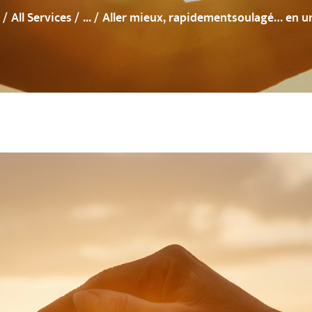
All Services
...
Aller mieux, rapidementsoulagé… en un