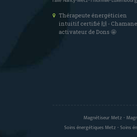
l'axe Nancy-Metz-Thionville-Luxembourg
Thérapeute énergéticien
intuitif certifié 🙌 - Chaman
activateur de Dons 🤩
Magnétiseur Metz - Magné
Soins énergétiques Metz - Soins én