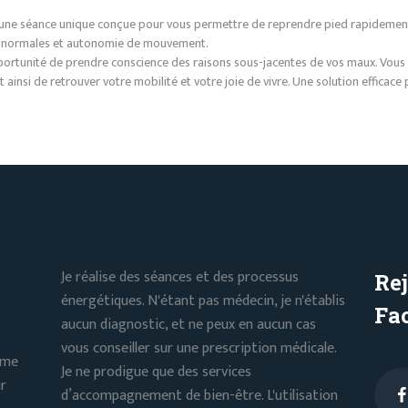
ne séance unique conçue pour vous permettre de reprendre pied rapidement, q
ons normales et autonomie de mouvement.
portunité de prendre conscience des raisons sous-jacentes de vos maux. Vous 
 ainsi de retrouver votre mobilité et votre joie de vivre. Une solution efficac
Je réalise des séances et des processus
Re
énergétiques. N'étant pas médecin, je n'établis
Fa
aucun diagnostic, et ne peux en aucun cas
vous conseiller sur une prescription médicale.
sme
Je ne prodigue que des services
ur
d’accompagnement de bien-être. L'utilisation